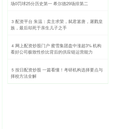
场0罚球25分历史第一 希尔德29场排第二
​配资平台 朱温：卖主求荣，弑君篡唐，屠戮皇
3
族，最后却死于亲生儿子之手
​网上配资炒股门户 蜜雪集团盘中涨超3% 机构
4
看好公司极致性价比背后的供应链运营能力
​按日配资炒股 一篇看懂！考研机构选择要点与
5
择校方法全解